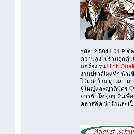
รหัส: 2.5041.01.P ข้
ความสูงไม่รวมลูกตุ้มแ
นกร้อง รุ่น
High Quali
งานปราณีตแท้ๆ นำเข
ไว้แต่งบ้าน ดูเวลา ม
ผู้ใหญ่และญาติมิตร ม
การชักโซ่ทุกๆ วันเพื
คลาสสิค น่ารักและเ